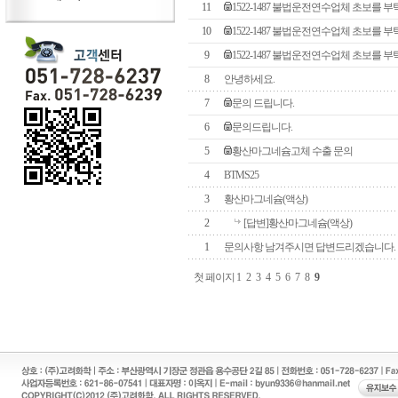
11
1522-1487 불법운전연수업체 초보를 
10
1522-1487 불법운전연수업체 초보를 
9
1522-1487 불법운전연수업체 초보를 
8
안녕하세요.
7
문의 드립니다.
6
문의드립니다.
5
황산마그네슘고체 수출 문의
4
BTMS25
3
황산마그네슘(액상)
2
[답변]황산마그네슘(액상)
1
문의사항 남겨주시면 답변드리겠습니다.
첫 페이지
1
2
3
4
5
6
7
8
9