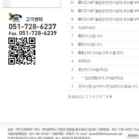
11
1522-1487 불법운전연수업체 초보를 
10
1522-1487 불법운전연수업체 초보를 
9
1522-1487 불법운전연수업체 초보를 
8
안녕하세요.
7
문의 드립니다.
6
문의드립니다.
5
황산마그네슘고체 수출 문의
4
BTMS25
3
황산마그네슘(액상)
2
[답변]황산마그네슘(액상)
1
문의사항 남겨주시면 답변드리겠습니다.
첫 페이지
1
2
3
4
5
6
7
8
9